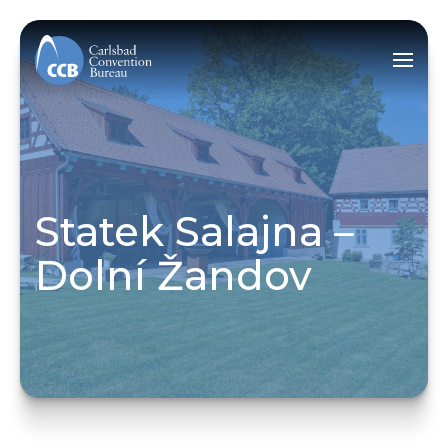
Statek Salajna –
Dolní Žandov