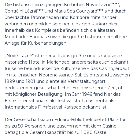
Die historisch einzigartigen Kurhotels Nové Lázně*****,
Centrální Lázně**** und Maria Spa Courtyard**** sind durch
überdachte Promenaden und Korridore miteinander
verbunden und bilden so einen einzigen Kurkomplex.
Innerhalb des Komplexes befinden sich die ältesten
Moorbäder Europas sowie die größte historisch erhaltene
Anlage für Kurbehandlungen.
„Nové Lázně“ ist einerseits das größte und luxuriöseste
historische Hotel in Marienbad, andererseits auch bekannt
für seine beeindruckende Kulturszene – das Casino, erbaut
im italienischen Neorenaissance-Stil. Es entstand zwischen
1899 und 1901 und diente als Veranstaltungsort
bedeutender gesellschaftlicher Ereignisse jener Zeit, oft
mit königlicher Beteiligung. Im Jahr 1946 fand hier das
Erste Internationale Filmfestival statt, das heute als
Internationales Filmfestival Karlsbad bekannt ist.
Der Gesellschaftsraum Eduard-Bibliothek bietet Platz für
bis zu 50 Personen, und zusammen mit dem Casino
beträgt die Gesamtkapazität bis zu 1.080 Gäste.